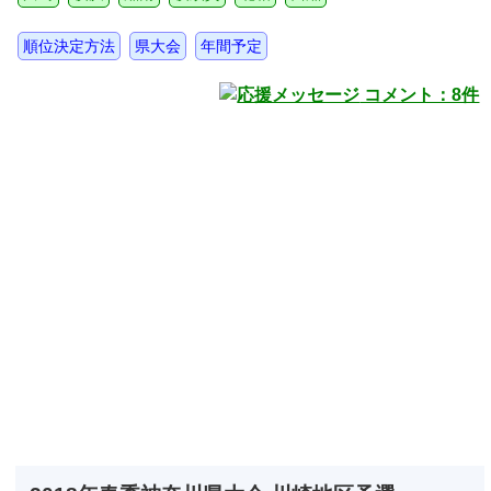
順位決定方法
県大会
年間予定
コメント：8件