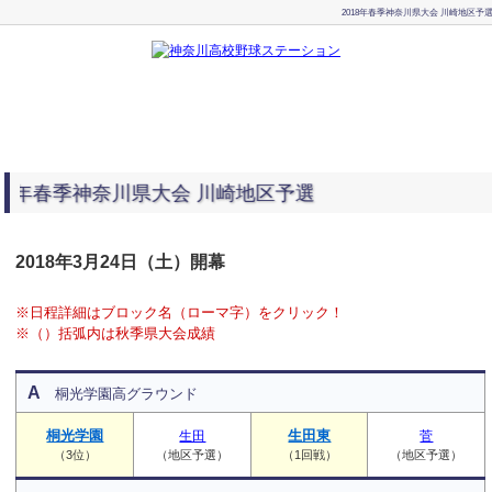
2018年春季神奈川県大会 川崎地区予
8年春季神奈川県大会 川崎地区予選
2018年3月24日（土）開幕
※日程詳細はブロック名（ローマ字）をクリック！
※（）括弧内は秋季県大会成績
A
桐光学園高グラウンド
桐光学園
生田東
生田
菅
（3位）
（地区予選）
（1回戦）
（地区予選）