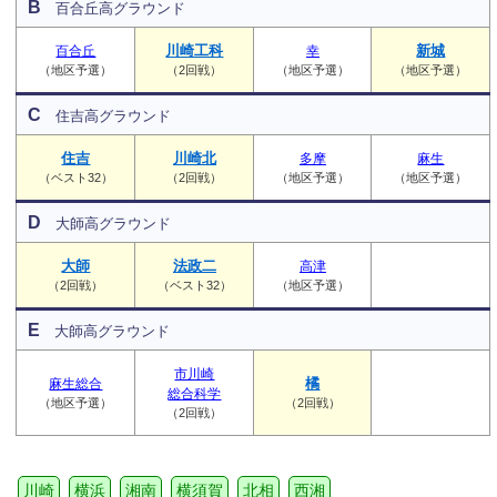
B
百合丘高グラウンド
川崎工科
新城
百合丘
幸
（地区予選）
（2回戦）
（地区予選）
（地区予選）
C
住吉高グラウンド
住吉
川崎北
多摩
麻生
（ベスト32）
（2回戦）
（地区予選）
（地区予選）
D
大師高グラウンド
大師
法政二
高津
（2回戦）
（ベスト32）
（地区予選）
E
大師高グラウンド
市川崎
橘
麻生総合
総合科学
（地区予選）
（2回戦）
（2回戦）
川崎
横浜
湘南
横須賀
北相
西湘