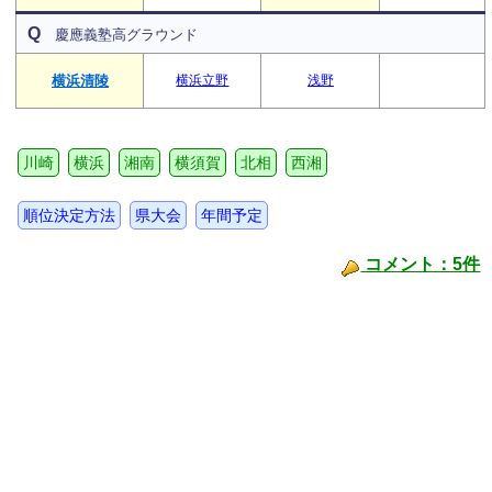
Q
慶應義塾高グラウンド
横浜清陵
横浜立野
浅野
川崎
横浜
湘南
横須賀
北相
西湘
順位決定方法
県大会
年間予定
コメント：5件