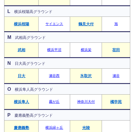
L
横浜桜陽高グラウンド
横浜桜陽
サイエンス
鶴見大付
旭
M
武相高グラウンド
武相
横浜平沼
横浜栄
荏田
N
日大高グラウンド
日大
瀬谷西
氷取沢
瀬谷
O
横浜隼人高グラウンド
横浜隼人
霧が丘
神奈川大付
橘学苑
P
慶應義塾高グラウンド
慶應義塾
横浜緑ヶ丘
光陵