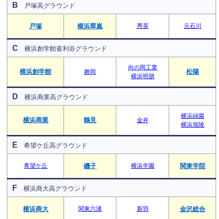
B
戸塚高グラウンド
戸塚
横浜翠嵐
秀英
元石川
C
横浜創学館釜利谷グラウンド
向の岡工業
横浜創学館
松陽
舞岡
横浜明朋
D
横浜商業高グラウンド
横浜緑園
横浜商業
鶴見
金井
横浜旭陵
E
希望ケ丘高グラウンド
希望ケ丘
磯子
横浜学園
関東学院
F
横浜商大高グラウンド
横浜商大
関東六浦
新羽
金沢総合