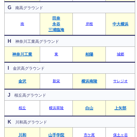
G
南高グラウンド
田奈
南
永谷
岸根
中大横浜
三浦臨海
H
神奈川工業高グラウンド
神奈川工業
東
柏陽
城郷
I
金沢高グラウンド
金沢
新栄
横浜南陵
サレジオ
J
桜丘高グラウンド
桜丘
横浜翠陵
白山
上矢部
K
川和高グラウンド
川和
山手学院
市ケ尾
保土ヶ谷