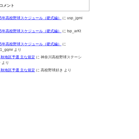
コメント
015年高校野球スケジュール（硬式編）
に
usp_jgmi
り
015年高校野球スケジュール（硬式編）
に
tsp_arKt
り
015年高校野球スケジュール（硬式編）
に
t1_gqmr
より
・秋地区予選 主な規定
に
神奈川高校野球ステーシ
ン
より
・秋地区予選 主な規定
に
高校野球好き
より