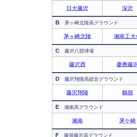
日大藤沢
深沢
B
茅ヶ崎北陵高グラウンド
茅ヶ崎北陵
湘南工大
C
藤沢八部球場
藤沢西
慶應藤
D
藤沢翔陵高総合グラウンド
藤沢翔陵
鶴嶺
E
湘南高グラウンド
湘南
茅ケ崎
F
藤嶺藤沢高グラウンド