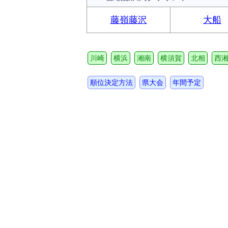
藤嶺藤沢
大船
川崎
横浜
湘南
横須賀
北相
西
順位決定方法
県大会
年間予定