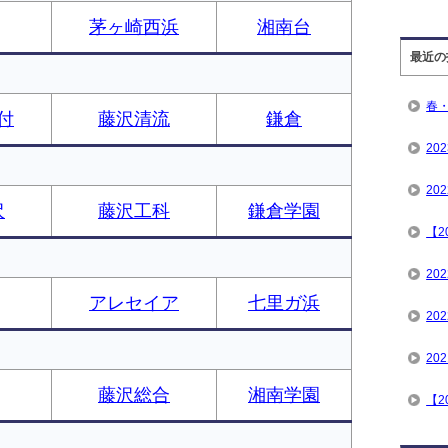
茅ヶ崎西浜
湘南台
最近の
春
付
藤沢清流
鎌倉
20
20
沢
藤沢工科
鎌倉学園
【2
20
アレセイア
七里ガ浜
2
20
藤沢総合
湘南学園
【2