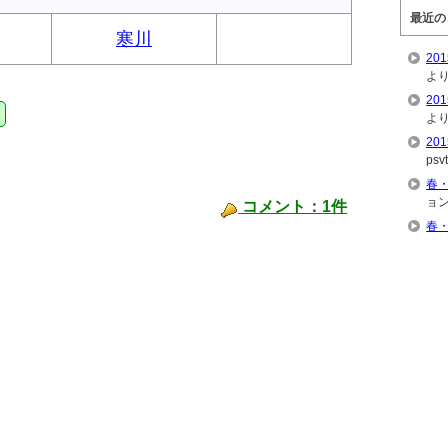
最近の
寒川
2
よ
2
湘
よ
2
psv
春
ョ
コメント：1件
春