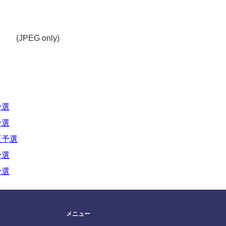
(JPEG only)
予選
予選
区予選
予選
予選
メニュー