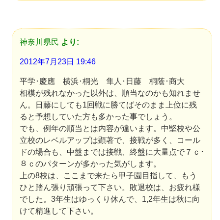
神奈川県民
より:
2012年7月23日 19:46
平学･慶應 横浜･桐光 隼人･日藤 桐蔭･商大
相模が残れなかった以外は、順当なのかも知れませ
ん。日藤にしても1回戦に勝てばそのまま上位に残
ると予想していた方も多かった事でしょう。
でも、例年の順当とは内容が違います。中堅校や公
立校のレベルアップは顕著で、接戦が多く、コール
ドの場合も、中盤までは接戦、終盤に大量点で７ｃ･
８ｃのパターンが多かった気がします。
上の8校は、ここまで来たら甲子園目指して、もう
ひと踏ん張り頑張って下さい。敗退校は、お疲れ様
でした。3年生はゆっくり休んで、1,2年生は秋に向
けて精進して下さい。