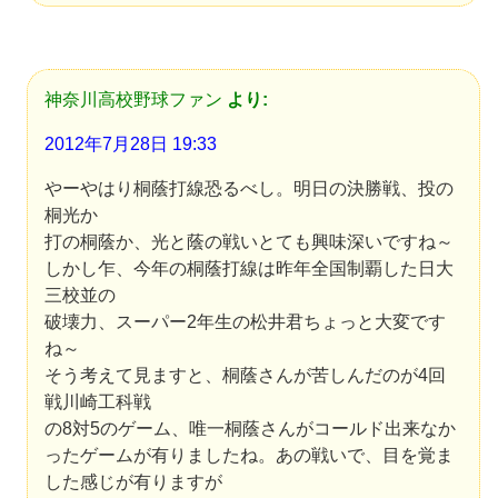
神奈川高校野球ファン
より:
2012年7月28日 19:33
やーやはり桐蔭打線恐るべし。明日の決勝戦、投の
桐光か
打の桐蔭か、光と蔭の戦いとても興味深いですね～
しかし乍、今年の桐蔭打線は昨年全国制覇した日大
三校並の
破壊力、スーパー2年生の松井君ちょっと大変です
ね～
そう考えて見ますと、桐蔭さんが苦しんだのが4回
戦川崎工科戦
の8対5のゲーム、唯一桐蔭さんがコールド出来なか
ったゲームが有りましたね。あの戦いで、目を覚ま
した感じが有りますが