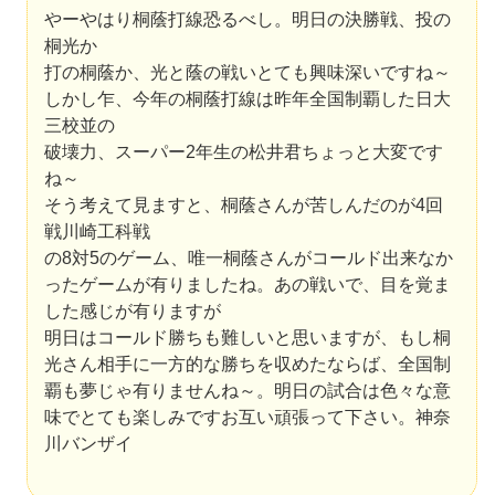
やーやはり桐蔭打線恐るべし。明日の決勝戦、投の
桐光か
打の桐蔭か、光と蔭の戦いとても興味深いですね～
しかし乍、今年の桐蔭打線は昨年全国制覇した日大
三校並の
破壊力、スーパー2年生の松井君ちょっと大変です
ね～
そう考えて見ますと、桐蔭さんが苦しんだのが4回
戦川崎工科戦
の8対5のゲーム、唯一桐蔭さんがコールド出来なか
ったゲームが有りましたね。あの戦いで、目を覚ま
した感じが有りますが
明日はコールド勝ちも難しいと思いますが、もし桐
光さん相手に一方的な勝ちを収めたならば、全国制
覇も夢じゃ有りませんね～。明日の試合は色々な意
味でとても楽しみですお互い頑張って下さい。神奈
川バンザイ