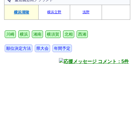
横浜清陵
横浜立野
浅野
川崎
横浜
湘南
横須賀
北相
西湘
順位決定方法
県大会
年間予定
コメント：5件