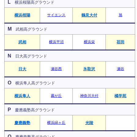
L
横浜桜陽高グラウンド
横浜桜陽
サイエンス
鶴見大付
旭
M
武相高グラウンド
武相
横浜平沼
横浜栄
荏田
N
日大高グラウンド
日大
瀬谷西
氷取沢
瀬谷
O
横浜隼人高グラウンド
横浜隼人
霧が丘
神奈川大付
橘学苑
P
慶應義塾高グラウンド
慶應義塾
横浜緑ヶ丘
光陵
Q
慶應義塾高グラウンド