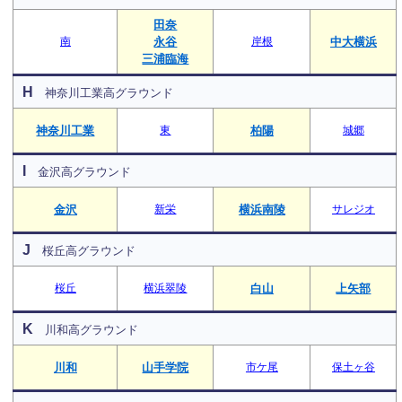
田奈
南
永谷
岸根
中大横浜
三浦臨海
H
神奈川工業高グラウンド
神奈川工業
東
柏陽
城郷
I
金沢高グラウンド
金沢
新栄
横浜南陵
サレジオ
J
桜丘高グラウンド
桜丘
横浜翠陵
白山
上矢部
K
川和高グラウンド
川和
山手学院
市ケ尾
保土ヶ谷