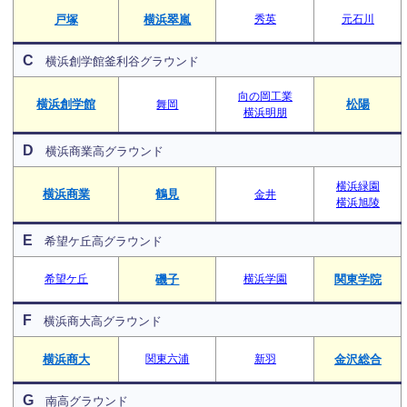
戸塚
横浜翠嵐
秀英
元石川
C
横浜創学館釜利谷グラウンド
向の岡工業
横浜創学館
松陽
舞岡
横浜明朋
D
横浜商業高グラウンド
横浜緑園
横浜商業
鶴見
金井
横浜旭陵
E
希望ケ丘高グラウンド
希望ケ丘
磯子
横浜学園
関東学院
F
横浜商大高グラウンド
横浜商大
関東六浦
新羽
金沢総合
G
南高グラウンド